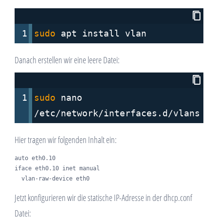
1
sudo
 apt install vlan
Danach erstellen wir eine leere Datei:
1
sudo
 nano 
/etc/network/interfaces.d/vlans
Hier tragen wir folgenden Inhalt ein:
auto eth0.10

iface eth0.10 inet manual

  vlan-raw-device eth0
Jetzt konfigurieren wir die statische IP-Adresse in der dhcp.conf
Datei: