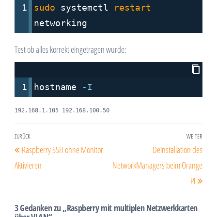
1
sudo
 systemctl 
restart
networking
Test ob alles korrekt eingetragen wurde:
1
hostname 
-I
Beitragsnavigation
ZURÜCK
WEITER
Vorheriger
Näch
Raspberry SSH ohne Monitor
Deinstallation des
Beitrag
Beitr
Aktivieren
NetworkManagers beim Orange
Pi
3 Gedanken zu „Raspberry mit multiplen Netzwerkkarten