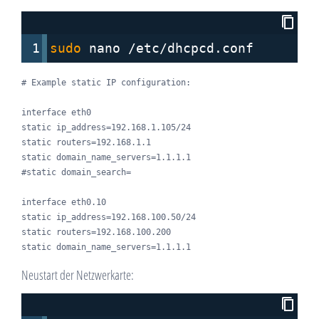
1
sudo
 nano /etc/dhcpcd.conf
# Example static IP configuration:

interface eth0

static ip_address=192.168.1.105/24

static routers=192.168.1.1

static domain_name_servers=1.1.1.1

#static domain_search=

interface eth0.10

static ip_address=192.168.100.50/24

static routers=192.168.100.200

static domain_name_servers=1.1.1.1
Neustart der Netzwerkarte: